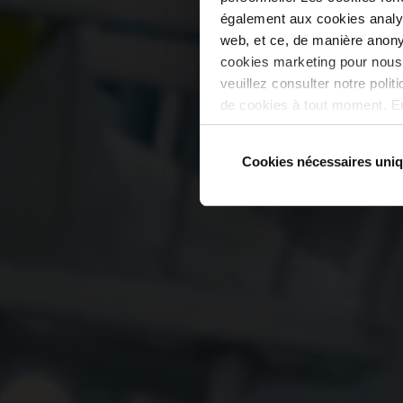
également aux cookies analyt
Vo
web, et ce, de manière anony
cookies marketing pour nous 
veuillez consulter notre poli
de cookies à tout moment. En
notre site web. Allez dans l
nous n’utiliserons que des co
Cookies nécessaires uni