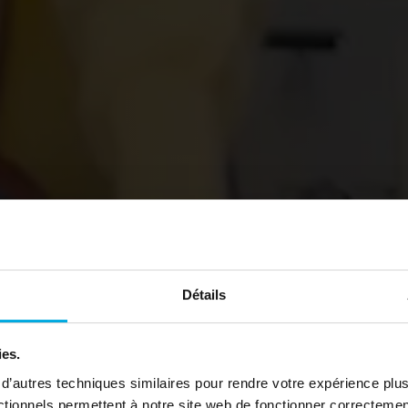
Détails
fitez du vélo 
ies.
ute tranquill
 d’autres techniques similaires pour rendre votre expérience plus
ctionnels permettent à notre site web de fonctionner correcteme