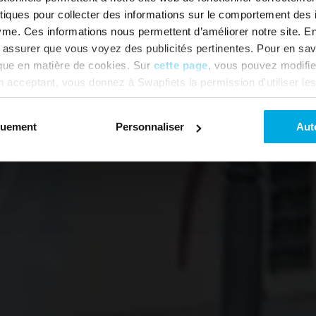
iques pour collecter des informations sur le comportement des i
tre abonnement vélo tout compris ave
me. Ces informations nous permettent d’améliorer notre site. Enf
assurer que vous voyez des publicités pertinentes. Pour en sav
réparations et entretien gratuits.
tique en matière de cookies. Sur
cette page
, vous pouvez modifie
 acceptant, vous donnez à Swapfiets la permission d'utiliser le
Voir les vélos
es paramètres des cookies pour modifier vos préférences. Voulez
okies fonctionnels et analytiques ou des techniques similaires.
quement
Personnaliser
Aut