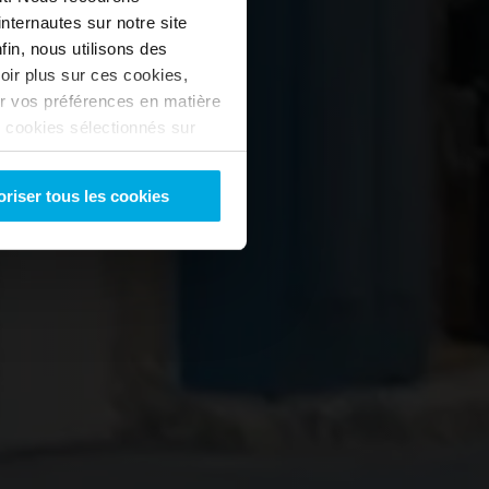
nternautes sur notre site
c 
in, nous utilisons des
oir plus sur ces cookies,
r vos préférences en matière
s cookies sélectionnés sur
-vous refuser ? Dans ce cas,
oriser tous les cookies