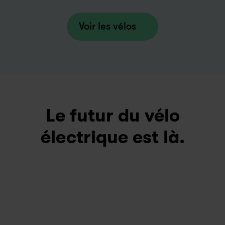
directement à votre porte.
Voir les vélos
Le futur du vélo
électrique est là.
Acheter un vélo électrique n'a pas que des
avantages, et les propriétaires le savent bien !
Les réparations peuvent être coûteuses et
prendre du temps. Sans compter que la