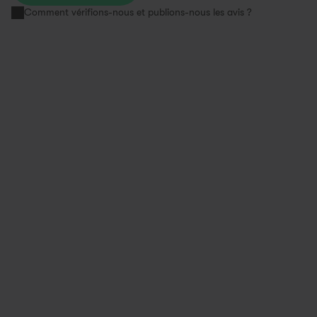
Comment vérifions-nous et publions-nous les avis ?
Super vélo et équipe super sympa et 
Big up à Maria
tres dispo qui répare et entretient le 
rire !
vélo au moindre soucis merci
Salimatou
1 year ago
Ankush
Swapfiets Par
3 months ago
Swapfiets Paris