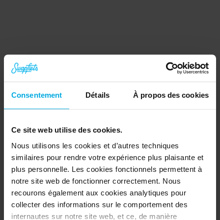
performance et la qualité de nos vélos. Les
vélos Swapfiets sont parfaits pour les
déplacements du quotidien en ville, comme
pour les plus longs trajets.
Consentement
Détails
À propos des cookies
Ce site web utilise des cookies.
Nous utilisons les cookies et d’autres techniques
similaires pour rendre votre expérience plus plaisante et
plus personnelle. Les cookies fonctionnels permettent à
notre site web de fonctionner correctement. Nous
recourons également aux cookies analytiques pour
3. Tout inclus et zéro stress
collecter des informations sur le comportement des
Avec Swapfiets, vous profitez d'un vélo
internautes sur notre site web, et ce, de manière