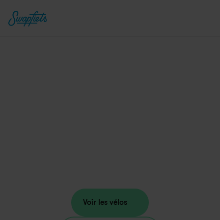
Profitez d'un vélo 
électrique en toute 
tranquillité
L'abonnement vélo électrique tout inclus 
avec réparations et entretien gratuits.
Voir les vélos