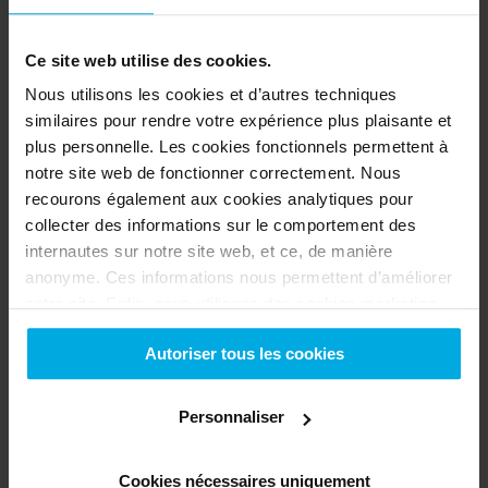
toute tranquillité.
Découvrez notre service
Ce site web utilise des cookies.
Nous utilisons les cookies et d’autres techniques
similaires pour rendre votre expérience plus plaisante et
plus personnelle. Les cookies fonctionnels permettent à
notre site web de fonctionner correctement. Nous
recourons également aux cookies analytiques pour
collecter des informations sur le comportement des
internautes sur notre site web, et ce, de manière
anonyme. Ces informations nous permettent d’améliorer
notre site. Enfin, nous utilisons des cookies marketing
pour nous assurer que vous voyez des publicités
Autoriser tous les cookies
pertinentes. Pour en savoir plus sur ces cookies, veuillez
consulter notre politique en matière de cookies. Sur
cette
page
, vous pouvez modifier vos préférences en matière
Personnaliser
de cookies à tout moment. En acceptant, vous donnez à
Swapfiets la permission d'utiliser les cookies
Cookies nécessaires uniquement
sélectionnés sur notre site web. Allez dans les