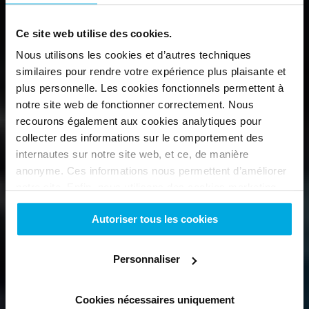
Bonjour, nous 
Ce site web utilise des cookies.
Nous utilisons les cookies et d’autres techniques
similaires pour rendre votre expérience plus plaisante et
c'est 
plus personnelle. Les cookies fonctionnels permettent à
notre site web de fonctionner correctement. Nous
recourons également aux cookies analytiques pour
Swapfiets.
collecter des informations sur le comportement des
internautes sur notre site web, et ce, de manière
anonyme. Ces informations nous permettent d’améliorer
La premier service 
notre site. Enfin, nous utilisons des cookies marketing
pour nous assurer que vous voyez des publicités
d'abonnement vélo au monde.
Autoriser tous les cookies
pertinentes. Pour en savoir plus sur ces cookies, veuillez
consulter notre politique en matière de cookies. Sur
cette
En savoir plus
page
, vous pouvez modifier vos préférences en matière
Personnaliser
de cookies à tout moment. En acceptant, vous donnez à
Swapfiets la permission d'utiliser les cookies
Cookies nécessaires uniquement
sélectionnés sur notre site web. Allez dans les