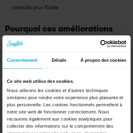
conduite plus fluide
Pourquoi ces améliorations 
comptent
Le plus grand changement, vous le remarquerez 
Consentement
Détails
À propos des cookies
tout de suite : deux freins à main. Dans une ville 
comme Paris, ce contrôle supplémentaire fait une 
Ce site web utilise des cookies.
vraie différence. Le vélo devient plus intuitif dans 
Nous utilisons les cookies et d’autres techniques
la circulation et vous gagnez en confiance pour 
similaires pour rendre votre expérience plus plaisante et
vous arrêter, ralentir ou réagir rapidement.
plus personnelle. Les cookies fonctionnels permettent à
notre site web de fonctionner correctement. Nous
recourons également aux cookies analytiques pour
Ensemble, ces changements rendent le Power 1 
collecter des informations sur le comportement des
plus durable, plus pratique et tout simplement 