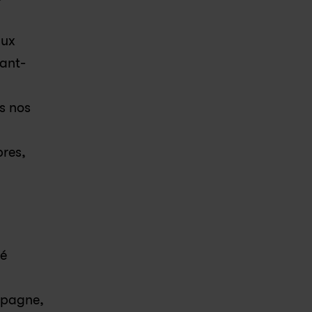
ux 
vant-
s nos 
res, 
é 
pagne, 