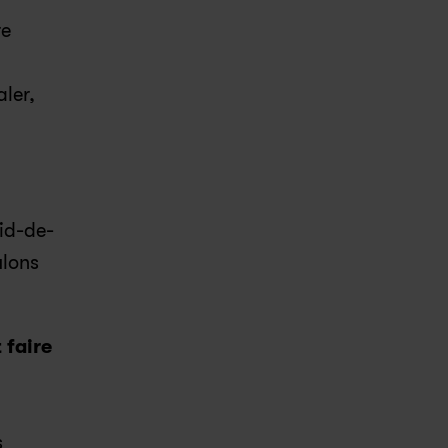
e 
ler, 
nid-de-
lons 
faire 
 