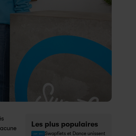
s 
Les plus populaires
acune 
Swapfiets et Dance unissent 