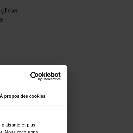
glisser 
t 
t un 
d'œil
À propos des cookies
ard
 plaisante et plus
nt. Nous recourons