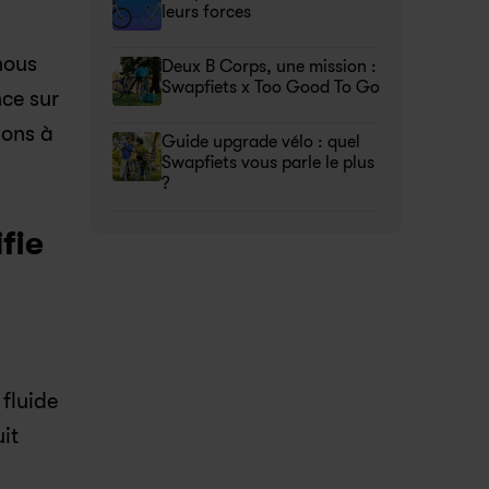
leurs forces
ous 
Deux B Corps, une mission : 
Swapfiets x Too Good To Go
ce sur 
ons à 
Guide upgrade vélo : quel 
Swapfiets vous parle le plus 
?
ie 
fluide 
t 