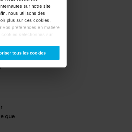
nternautes sur notre site
 donné 
in, nous utilisons des
oir plus sur ces cookies,
choisi 
r vos préférences en matière
s cookies sélectionnés sur
-vous refuser ? Dans ce cas,
 en 
oriser tous les cookies
elques-
 
r 
e que 