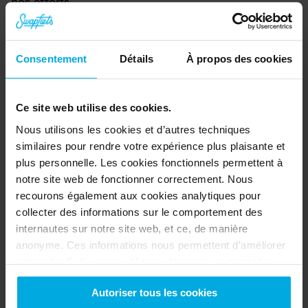
nos efforts.
Ça ne semble pas tentant ? Alors qu'attendez-
vous pour en savoir plus 
ici
 !
Consentement
Détails
À propos des cookies
Sustainability report 2023
Ce site web utilise des cookies.
À propos Swapfiets
Nous utilisons les cookies et d’autres techniques
Swapfiets, le premier service d’abonnement 
similaires pour rendre votre expérience plus plaisante et
plus personnelle. Les cookies fonctionnels permettent à
vélo au monde. Depuis 2014, Swapfiets est 
notre site web de fonctionner correctement. Nous
passé d’une start-up néerlandaise à un 
recourons également aux cookies analytiques pour
acteur majeur de la micro-mobilité, avec 
collecter des informations sur le comportement des
internautes sur notre site web, et ce, de manière
plus de 280 000 membres répartis aux 
anonyme. Ces informations nous permettent d’améliorer
Pays-Bas, en Allemagne, en Belgique, au 
notre site. Enfin, nous utilisons des cookies marketing
Danemark, en France, en Espagne, en 
pour nous assurer que vous voyez des publicités
Autoriser tous les cookies
pertinentes. Pour en savoir plus sur ces cookies, veuillez
Autriche et au Royaume-Uni.