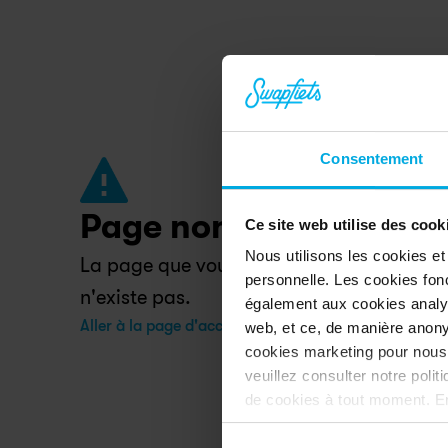
Consentement
Page non trouvée.
Ce site web utilise des cook
Nous utilisons les cookies et
La page que vous recherchez a été dépla
personnelle. Les cookies fon
n'existe pas.
également aux cookies analyt
Aller à la page d'accueil
web, et ce, de manière anony
cookies marketing pour nous 
veuillez consulter notre poli
de cookies à tout moment. En
notre site web. Allez dans l
nous n’utiliserons que des co