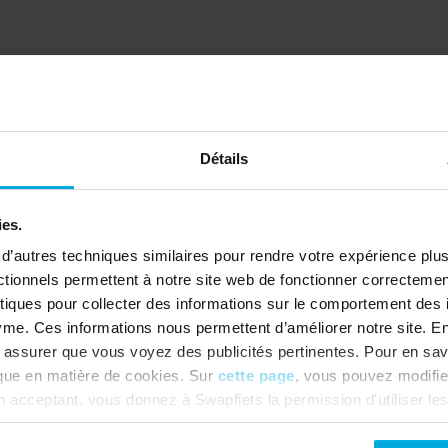
Détails
ies.
 d’autres techniques similaires pour rendre votre expérience plus
cée, renommée ou 
ctionnels permettent à notre site web de fonctionner correcteme
iques pour collecter des informations sur le comportement des i
me. Ces informations nous permettent d’améliorer notre site. Enf
assurer que vous voyez des publicités pertinentes. Pour en sav
tique en matière de cookies. Sur
cette page
, vous pouvez modifie
 acceptant, vous donnez à Swapfiets la permission d'utiliser le
es paramètres des cookies pour modifier vos préférences. Voulez
okies fonctionnels et analytiques ou des techniques similaires.