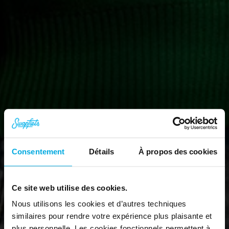
Consentement
Détails
À propos des cookies
Pédalez l'esprit libre.
Rejoignez l'abonnement vélo tout 
Ce site web utilise des cookies.
compris.
Nous utilisons les cookies et d’autres techniques
similaires pour rendre votre expérience plus plaisante et
Nos vélos
plus personnelle. Les cookies fonctionnels permettent à