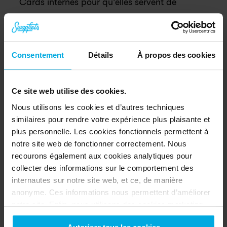
Cards internes pour qu'elles servent de 
passeports numériques pour les composants, 
en suivant les données au gramme près, y 
compris la composition exacte des matériaux 
Consentement
Détails
À propos des cookies
(% de composants recyclés par rapport aux 
matériaux vierges), le poids et les sources 
Ce site web utilise des cookies.
d'énergie utilisées lors de la fabrication. 
Nous utilisons les cookies et d’autres techniques
similaires pour rendre votre expérience plus plaisante et
plus personnelle. Les cookies fonctionnels permettent à
Une entreprise qui se soucie 
notre site web de fonctionner correctement. Nous
de l'humain avant le matériel
recourons également aux cookies analytiques pour
collecter des informations sur le comportement des
Une entreprise véritablement durable commence 
internautes sur notre site web, et ce, de manière
anonyme. Ces informations nous permettent d’améliorer
par un état d'esprit durable, ce qui inclut de 
notre site. Enfin, nous utilisons des cookies marketing
prendre soin de nos communautés. Cette année, 
pour nous assurer que vous voyez des publicités